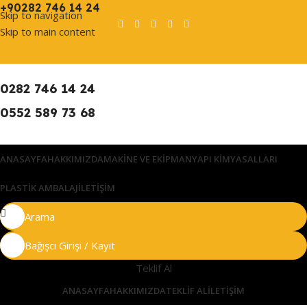
+90282 746 14 24
Skip to navigation
Skip to main content
0282 746 14 24
0552 589 73 68
ANASAYFA
HAKKIMIZDA
MAKINE VE EKIPMAN
YAPI KIMYASALLARI
PLASTIK AMBALAJ
İLETIŞIM
Arama
Bağışcı Girişi / Kayıt
Teklif Al
ANASAYFA
HAKKIMIZDA
TEKLIF AL
İLETIŞIM